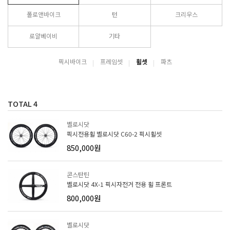
폴로앤바이크
턴
크리우스
로얄베이비
기타
픽시바이크
프레임셋
휠셋
파츠
TOTAL
4
벨로시닷
픽시전용휠 벨로시닷 C60-2 픽시휠셋
850,000원
콘스탄틴
벨로시닷 4X-1 픽시자전거 전용 휠 프론트
800,000원
벨로시닷