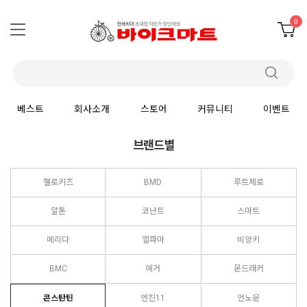
0
베스트
회사소개
스토어
커뮤니티
이벤트
브랜드별
헬로키즈
BMD
루트제로
알톤
코난트
스마트
메리다
엘파마
비앙키
BMC
예거
몬드래커
콘스탄틴
엔진11
언노운