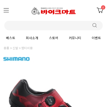
0
베스트
회사소개
스토어
커뮤니티
이벤트
용품
신발
엠티비용