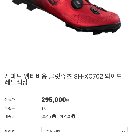
시마노 엠티비용 클릿슈즈 SH-XC702 와이드
레드색상
295,000
상품가
원
적립금
1%
배송비
(조건)
지역별
사이즈