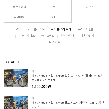
폴로앤바이크
턴
크리우스
로얄베이비
기타
MTB
사이클-리액토
사이클-스컬트라
트라이애슬론
그래블바이크
하이브리드
전기자전거
아동자전거
나인티-식스
TOTAL
11
메리다
메리다 2026 스컬트라100 입문 로드바이크 (클라리스16단
트리플버티드프레임)
1,300,000원
메리다
메리다 2026 스컬트라400 알로이 로드 자전거 105(12단) 유
압디스크