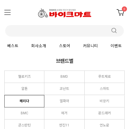
0
베스트
회사소개
스토어
커뮤니티
이벤트
브랜드별
헬로키즈
BMD
루트제로
알톤
코난트
스마트
메리다
엘파마
비앙키
BMC
예거
몬드래커
콘스탄틴
엔진11
언노운