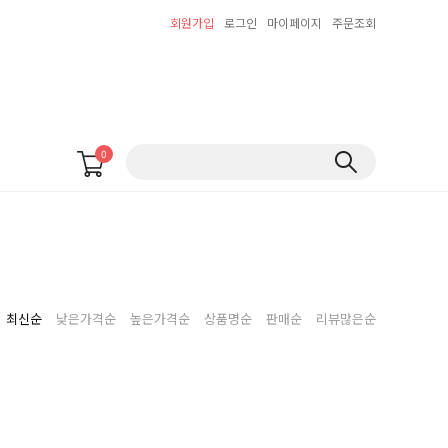
회원가입
로그인
마이페이지
주문조회
0
최신순
낮은가격순
높은가격순
상품명순
판매순
리뷰많은순