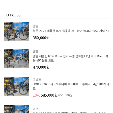
TOTAL
38
알톤
알톤 2026 제플린 R21 입문용 로드바이크(460·550 사이즈)
380,000원
알톤
알톤 제플린 R14 로드자전거 듀얼 컨트롤14단 에어로포크 적
용 올라운드 로드
470,000원
코난트
BMD 2026 스피드9 주니어 로드바이크 투어니 14단 380사이
즈
10%
585,000원
650,000원
예거