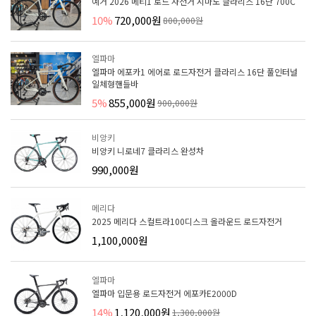
예거 2026 메티1 로드 자전거 시마노 클라리스 16단 700C
10%
720,000원
800,000원
엘파마
엘파마 에포카1 에어로 로드자전거 클라리스 16단 풀인터널
일체형핸들바
5%
855,000원
900,000원
비앙키
비앙키 니로네7 클라리스 완성차
990,000원
메리다
2025 메리다 스컬트라100디스크 올라운드 로드자전거
1,100,000원
엘파마
엘파마 입문용 로드자전거 에포카E2000D
14%
1,120,000원
1,300,000원