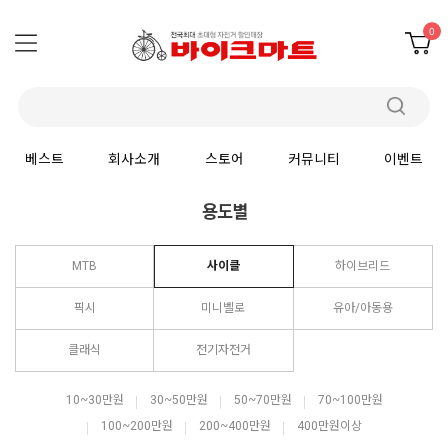
0
베스트
회사소개
스토어
커뮤니티
이벤트
용도별
MTB
사이클
하이브리드
픽시
미니벨로
유아/아동용
클래식
전기자전거
10~30만원
30~50만원
50~70만원
70~100만원
100~200만원
200~400만원
400만원이상