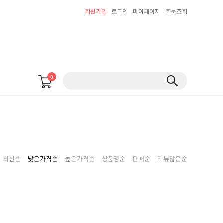
회원가입
로그인
마이페이지
주문조회
0
최신순
낮은가격순
높은가격순
상품명순
판매순
리뷰많은순