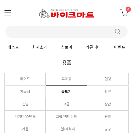
0
베스트
회사소개
스토어
커뮤니티
이벤트
용품
라이트
후미등
헬맷
자물쇠
속도계
의류
신발
고글
장갑
거치대/스탠드
그립/바테이프
펌프
거울
오일/세척제
공구