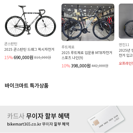
엔진11
루트제로
스탄틴 드래그 픽시자전거
2025년 엔진11 볼텍스
2025 루트제로 입문용 MTB자전거
전거 입고완료
,000원
810,000원
스포츠 나인(9)
오프라인전용상품
10%
398,000원
442,000원
바이크마트 특가상품