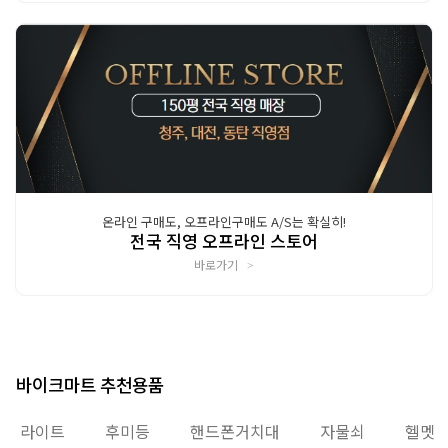
온라인 구매도, 오프라인구매도 A/S는 확실히!
전국 직영 오프라인 스토어
바로가기
>
바이크마트 추천용품
라이트
후미등
핸드폰거치대
자물쇠
헬멧