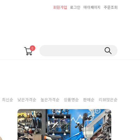
회원가입
로그인
마이페이지
주문조회
0
최신순
낮은가격순
높은가격순
상품명순
판매순
리뷰많은순