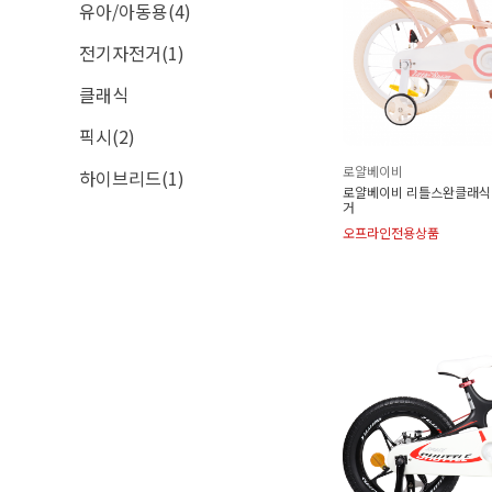
유아/아동용(4)
전기자전거(1)
클래식
픽시(2)
로얄베이비
하이브리드(1)
로얄베이비 리틀스완클래식 1
거
오프라인전용상품