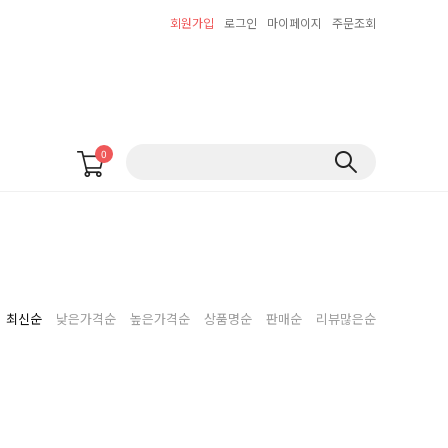
회원가입
로그인
마이페이지
주문조회
0
최신순
낮은가격순
높은가격순
상품명순
판매순
리뷰많은순