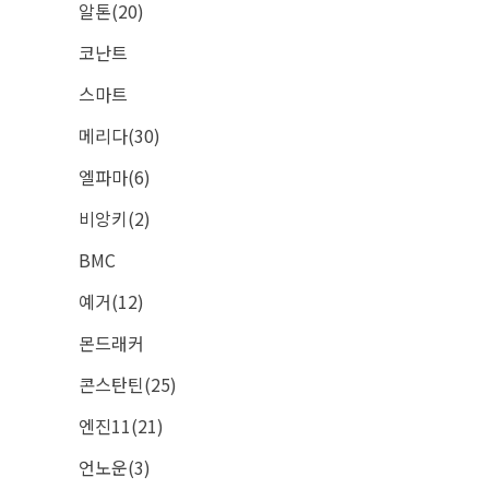
알톤(20)
코난트
스마트
메리다(30)
엘파마(6)
비앙키(2)
BMC
예거(12)
몬드래커
콘스탄틴(25)
엔진11(21)
언노운(3)