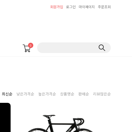
회원가입
로그인
마이페이지
주문조회
0
최신순
낮은가격순
높은가격순
상품명순
판매순
리뷰많은순