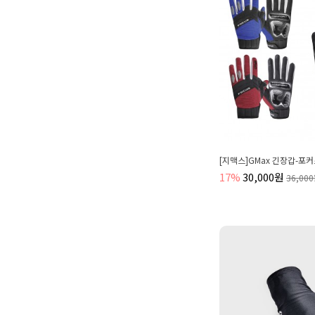
[지맥스]GMax 긴장갑-포
17%
30,000원
36,00