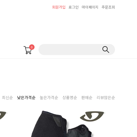
회원가입
로그인
마이페이지
주문조회
0
최신순
낮은가격순
높은가격순
상품명순
판매순
리뷰많은순