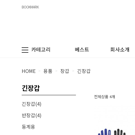
BOOKMARK
카테고리
베스트
회사소개
HOME
용품
장갑
긴장갑
>
>
>
긴장갑
전체상품 4개
긴장갑(4)
반장갑(4)
동계용