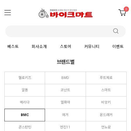
0
베스트
회사소개
스토어
커뮤니티
이벤트
브랜드별
헬로키즈
BMD
루트제로
알톤
코난트
스마트
메리다
엘파마
비앙키
BMC
예거
몬드래커
콘스탄틴
엔진11
언노운