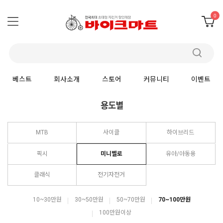
0
베스트
회사소개
스토어
커뮤니티
이벤트
용도별
MTB
사이클
하이브리드
픽시
미니벨로
유아/아동용
클래식
전기자전거
10~30만원
30~50만원
50~70만원
70~100만원
100만원이상